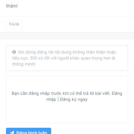
thăm!
Trả lời
Xin đừng đăng tải nội dung không thân thiện hoặc
tiêu cực. Đối xử tốt với người khác quan trọng hơn là
thông minh!
Bạn cần đăng nhập trước khi có thể trả lời bài viết.
Đăng
nhập
|
Đăng ký ngay
Đăng bình luận