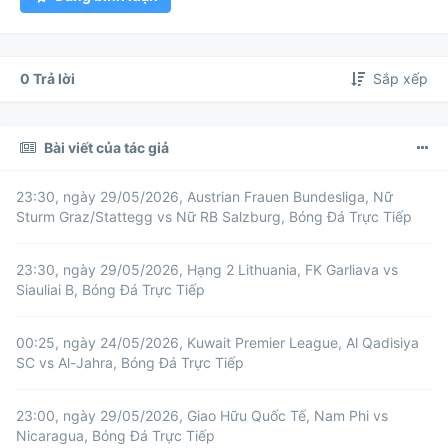
0 Trả lời
Sắp xếp
Bài viết của tác giả
23:30, ngày 29/05/2026, Austrian Frauen Bundesliga, Nữ
Sturm Graz/Stattegg vs Nữ RB Salzburg, Bóng Đá Trực Tiếp
23:30, ngày 29/05/2026, Hạng 2 Lithuania, FK Garliava vs
Siauliai B, Bóng Đá Trực Tiếp
00:25, ngày 24/05/2026, Kuwait Premier League, Al Qadisiya
SC vs Al-Jahra, Bóng Đá Trực Tiếp
23:00, ngày 29/05/2026, Giao Hữu Quốc Tế, Nam Phi vs
Nicaragua, Bóng Đá Trực Tiếp