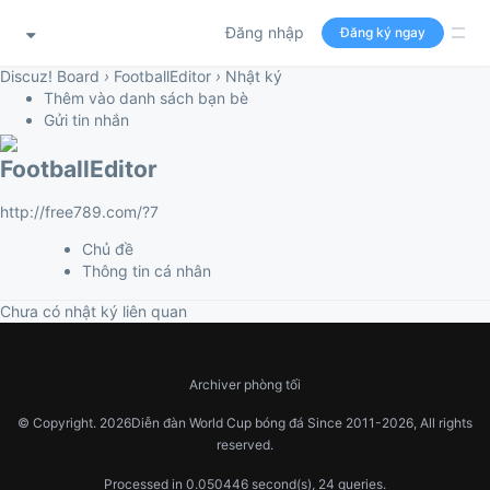
Đăng nhập
Đăng ký ngay
Discuz! Board
›
FootballEditor
›
Nhật ký
Thêm vào danh sách bạn bè
Gửi tin nhắn
FootballEditor
http://free789.com/?7
Chủ đề
Thông tin cá nhân
Chưa có nhật ký liên quan
Archiver
phòng tối
© Copyright.
2026Diễn đàn World Cup bóng đá
Since 2011-2026, All rights
reserved.
Processed in 0.050446 second(s), 24 queries.