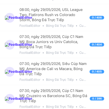
cùng bởi
FootballEditor
Trả lời vào
2cách
đây vài tháng
08:00, ngày 29/05/2026, USL League
Two, Flatirons Rush vs Colorado
0 / 406
Storm, Bóng Đá Trực Tiếp
FootballEditor
•
Bóng Đá Trực Tiếp
•
Cuối
cùng bởi
FootballEditor
Trả lời vào
2cách
đây vài tháng
07:30, ngày 29/05/2026, Cúp C1 Nam
Mỹ, Boca Juniors vs Univ Catolica,
0 / 404
Bóng Đá Trực Tiếp
FootballEditor
•
Bóng Đá Trực Tiếp
•
Cuối
cùng bởi
FootballEditor
Trả lời vào
2cách
đây vài tháng
07:30, ngày 29/05/2026, Siêu Cúp Nam
Mỹ, America de Cali vs Macara, Bóng
0 / 405
Đá Trực Tiếp
FootballEditor
•
Bóng Đá Trực Tiếp
•
Cuối
cùng bởi
FootballEditor
Trả lời vào
2cách
đây vài tháng
07:30, ngày 29/05/2026, Cúp C1 Nam
Mỹ, Cruzeiro vs Barcelona SC, Bóng Đá
0 / 396
Trực Tiếp
FootballEditor
•
Bóng Đá Trực Tiếp
•
Cuối