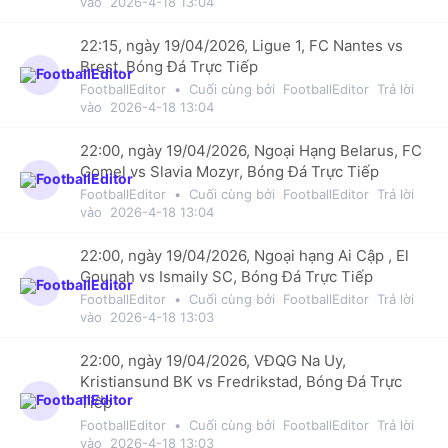
vào
2026-4-18 13:04
22:15, ngày 19/04/2026, Ligue 1, FC Nantes vs
Brest, Bóng Đá Trực Tiếp
FootballEditor
•
Cuối cùng bởi
FootballEditor
Trả lời
vào
2026-4-18 13:04
22:00, ngày 19/04/2026, Ngoại Hạng Belarus, FC
Gomel vs Slavia Mozyr, Bóng Đá Trực Tiếp
FootballEditor
•
Cuối cùng bởi
FootballEditor
Trả lời
vào
2026-4-18 13:04
22:00, ngày 19/04/2026, Ngoại hạng Ai Cập , El
Gounah vs Ismaily SC, Bóng Đá Trực Tiếp
FootballEditor
•
Cuối cùng bởi
FootballEditor
Trả lời
vào
2026-4-18 13:03
22:00, ngày 19/04/2026, VĐQG Na Uy,
Kristiansund BK vs Fredrikstad, Bóng Đá Trực
Tiếp
FootballEditor
•
Cuối cùng bởi
FootballEditor
Trả lời
vào
2026-4-18 13:03