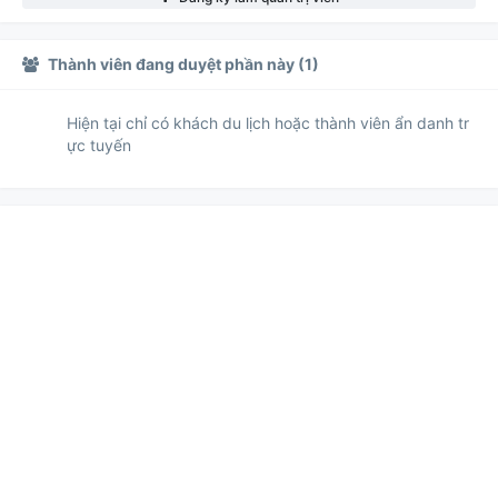
Thành viên đang duyệt phần này (1)
Hiện tại chỉ có khách du lịch hoặc thành viên ẩn danh tr
ực tuyến