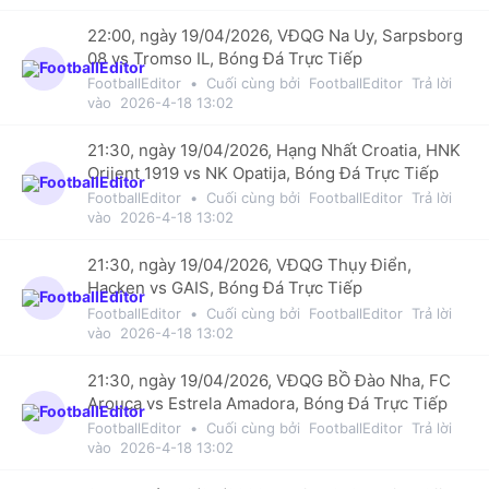
22:00, ngày 19/04/2026, VĐQG Na Uy, Sarpsborg
08 vs Tromso IL, Bóng Đá Trực Tiếp
FootballEditor
•
Cuối cùng bởi
FootballEditor
Trả lời
vào
2026-4-18 13:02
21:30, ngày 19/04/2026, Hạng Nhất Croatia, HNK
Orijent 1919 vs NK Opatija, Bóng Đá Trực Tiếp
FootballEditor
•
Cuối cùng bởi
FootballEditor
Trả lời
vào
2026-4-18 13:02
21:30, ngày 19/04/2026, VĐQG Thụy Điển,
Hacken vs GAIS, Bóng Đá Trực Tiếp
FootballEditor
•
Cuối cùng bởi
FootballEditor
Trả lời
vào
2026-4-18 13:02
21:30, ngày 19/04/2026, VĐQG BỒ Đào Nha, FC
Arouca vs Estrela Amadora, Bóng Đá Trực Tiếp
FootballEditor
•
Cuối cùng bởi
FootballEditor
Trả lời
vào
2026-4-18 13:02